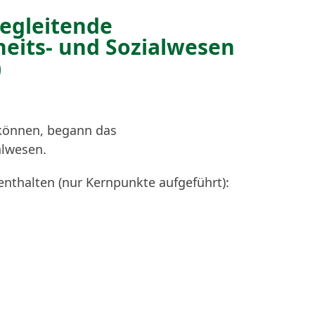
egleitende
heits- und Sozialwesen
)
können, begann das
alwesen.
enthalten (nur Kernpunkte aufgeführt):