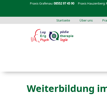
Praxis Grafenau:
08552 97 45 90
Praxis Hauzenberg:
Startseite
Über uns
Pra
Weiterbildung i