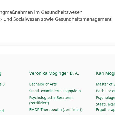
tingmaßnahmen im Gesundheitswesen
its- und Sozialwesen sowie Gesundheitsmanagement
g
Veronika Möginger, B. A.
Karl Mögi
e 6
Bachelor of Arts
Master of 
Staatl. examinierte Logopädin
Bachelor of
Psychologische Beraterin
Psychologe
(zertifiziert)
Staatl. exa
EMDR-Therapeutin (zertifiziert)
Ergothera
und