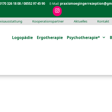
0170 326 18 08 / 08552 97 45 90
E-Mail:
praxismoegingerrezeption@gm
xisausstattung
Kooperationspartner
Aktuelles
Kontakt
Logopädie
Ergotherapie
Psychotherapie*
B