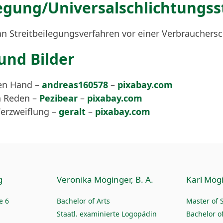
egung/Universal­schlichtungs­s
, an Streitbeilegungsverfahren vor einer Verbrauchers
und Bilder
ten Hand –
andreas160578
–
pixabay.com
n Reden –
Pezibear
–
pixabay.com
Verzweiflung –
geralt
–
pixabay.com
g
Veronika Möginger, B. A.
Karl Mögi
e 6
Bachelor of Arts
Master of 
Staatl. examinierte Logopädin
Bachelor of